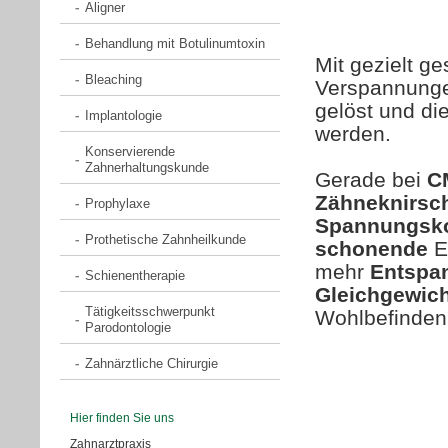
Aligner
Behandlung mit Botulinumtoxin
Mit gezielt g
Bleaching
Verspannunge
gelöst und di
Implantologie
werden.
Konservierende
Zahnerhaltungskunde
Gerade bei
C
Zähneknirsc
Prophylaxe
Spannungsk
Prothetische Zahnheilkunde
schonende
E
mehr
Entspa
Schienentherapie
Gleichgewich
Tätigkeitsschwerpunkt
Wohlbefinden
Parodontologie
Zahnärztliche Chirurgie
Hier finden Sie uns
Zahnarztpraxis